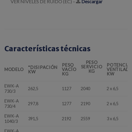
VER NIVELES DE RUIDO (EC) –
Descargar
Características técnicas
PESO
PESO
POTENCIA
SERVICIO
*DISIPACIÓN
MODELO
VACÍO
VENTILAD
KG
KW
KG
KW
EWK-A
262,5
1127
2040
2 x 6,5
730/3
EWK-A
297,8
1277
2190
2 x 6,5
730/4
EWK-A
391,5
2192
2559
3 x 6,5
1040/3
EWK-A