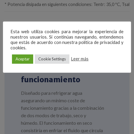
* Potencia disipada en siguientes condiciones: Tentr: 35,0 ºC, Tsal: 
Esta web utiliza cookies para mejorar la experiencia de
nuestros usuarios. Si continúas navegando, entendemos
que estás de acuerdo con nuestra política de privacidad y
cookies.
Leer más
Aceptar
Cookie Settings
Principio de
funcionamiento
Diseñado para refrigerar agua
asegurando un mínimo coste de
funcionamiento gracias a la combinación
de dos modos de trabajo, seco y
húmedo. El funcionamiento en seco
consistiría en enfriar el fluido que circula