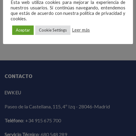
Esta web utiliza cookies para mejorar la experiencia de
Industria
nuestros usuarios. Si continúas navegando, entendemos
que estás de acuerdo con nuestra política de privacidad y
Química / Farmacéutica
cookies.
Sin categorizar
Leer más
Aceptar
Cookie Settings
CONTACTO
EWK EU
Paseo de la Castellana, 115, 4º Izq - 28046-Madrid
Teléfono
:
+34 915 675 700
Servicio Técnico
:
680 548 289