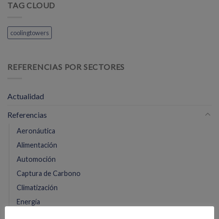
TAG CLOUD
coolingtowers
REFERENCIAS POR SECTORES
Actualidad
Referencias
Aeronáutica
Alimentación
Automoción
Captura de Carbono
Climatización
Energía
Hospitales