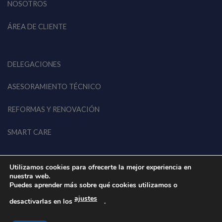
NOSOTROS
ÁREA DE CLIENTE
DELEGACIONES
ASESORAMIENTO TÉCNICO
REFORMAS Y RENOVACIÓN
SMART CARE
Utilizamos cookies para ofrecerte la mejor experiencia en
nuestra web.
Puedes aprender más sobre qué cookies utilizamos o
ajustes
© 2026 EWK EU • Todos los derechos reservados
desactivarlas en los
.
Aviso Legal
Política de privacidad
Política de cookies