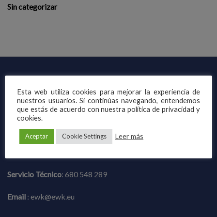
Sin categorizar
CONTACTO
Esta web utiliza cookies para mejorar la experiencia de
nuestros usuarios. Si continúas navegando, entendemos
EWK EU
que estás de acuerdo con nuestra política de privacidad y
cookies.
Paseo de la Castellana, 115, 4º Izq - 28046-Madrid
Leer más
Aceptar
Cookie Settings
Teléfono
:
+34 915 675 700
Servicio Técnico
:
680 548 289
Email
:
ewk@ewk.eu