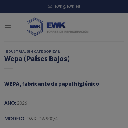
Saltar
ewk@ewk.eu
al
contenido
INDUSTRIA
,
SIN CATEGORIZAR
Wepa (Países Bajos)
WEPA, fabricante de papel higiénico
AÑO:
2026
MODELO:
EWK-DA 900/4