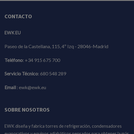
CONTACTO
EWK EU
Paseo de la Castellana, 115, 4º Izq - 28046-Madrid
Teléfono
:
+34 915 675 700
Servicio Técnico
:
680 548 289
Email
:
ewk@ewk.eu
SOBRE NOSOTROS
EWK diseña y fabrica torres de refrigeración, condensadores
evaporativos y equipos adiabáticos pensados para obtener la más