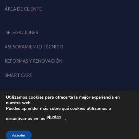
ÁREA DE CLIENTE
DELEGACIONES
ASESORAMIENTO TÉCNICO
REFORMAS Y RENOVACIÓN
SMART CARE
Utilizamos cookies para ofrecerte la mejor experiencia en
nuestra web.
Puedes aprender más sobre qué cookies utilizamos o
ajustes
© 2026 EWK EU • Todos los derechos reservados
desactivarlas en los
.
Aviso Legal
Política de privacidad
Política de cookies
Aceptar