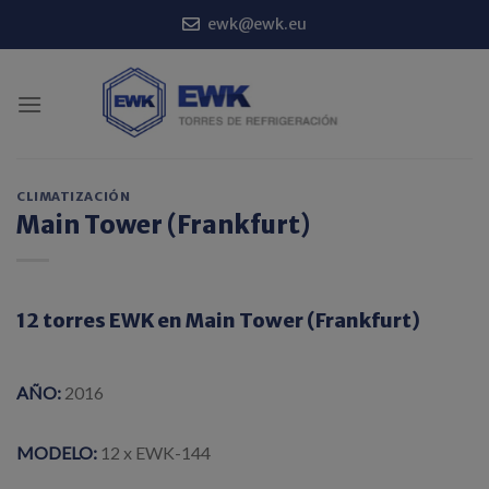
Saltar
ewk@ewk.eu
al
contenido
CLIMATIZACIÓN
Main Tower (Frankfurt)
12 torres EWK en Main Tower (Frankfurt)
AÑO:
2016
MODELO:
12 x EWK-144