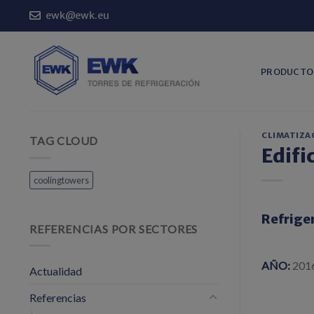
Saltar
ewk@ewk.eu
al
contenido
PRODUCTO
CLIMATIZA
TAG CLOUD
Edifi
coolingtowers
Refrige
REFERENCIAS POR SECTORES
AÑO:
201
Actualidad
Referencias