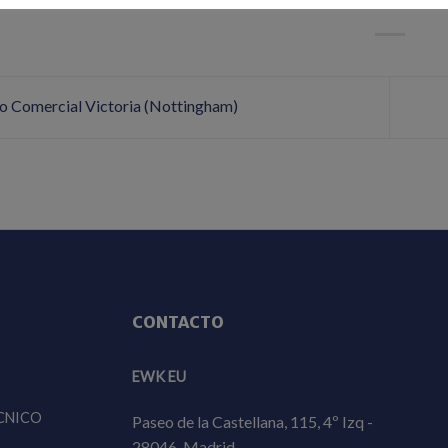
o Comercial Victoria (Nottingham)
CONTACTO
EWK EU
CNICO
Paseo de la Castellana, 115, 4º Izq -
28046-Madrid