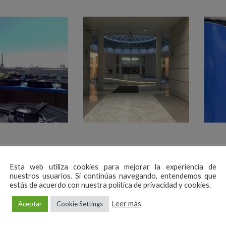
Esta web utiliza cookies para mejorar la experiencia de
izar la calidad de refrigeración de las oficinas de alto standing si
nuestros usuarios. Si continúas navegando, entendemos que
s refrigeradores adiabáticos de la marca EWK.
estás de acuerdo con nuestra política de privacidad y cookies.
elegido fue el EWK-A 1350/4B por su alta capacidad de intercam
Leer más
Aceptar
Cookie Settings