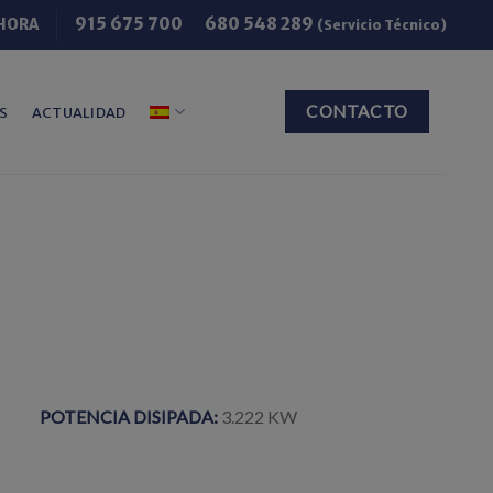
915 675 700
680 548 289
HORA
(Servicio Técnico)
CONTACTO
S
ACTUALIDAD
POTENCIA DISIPADA:
3.222 KW