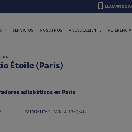
LLÁMANOS A
S
SERVICIOS
NOSOTROS
ÁREA DE CLIENTE
REFERENCIA
CIÓN
cio Étoile (Paris)
radores adiabáticos en París
6
MODELO:
3 EWK-A 1350/4B