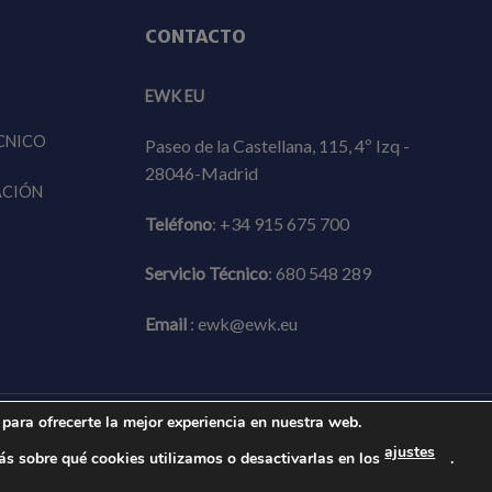
CONTACTO
EWK EU
CNICO
Paseo de la Castellana, 115, 4º Izq -
28046-Madrid
ACIÓN
Teléfono
:
+34 915 675 700
Servicio Técnico
:
680 548 289
Email
:
ewk@ewk.eu
para ofrecerte la mejor experiencia en nuestra web.
Aviso Legal
Política de privacidad
Política de c
ajustes
s sobre qué cookies utilizamos o desactivarlas en los
.