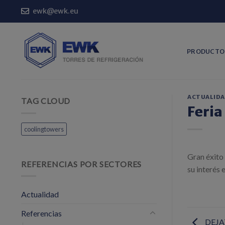
Saltar
ewk@ewk.eu
al
contenido
PRODUCTO
ACTUALID
TAG CLOUD
Feri
coolingtowers
Gran éxito 
REFERENCIAS POR SECTORES
su interés
Actualidad
Referencias
DEJA