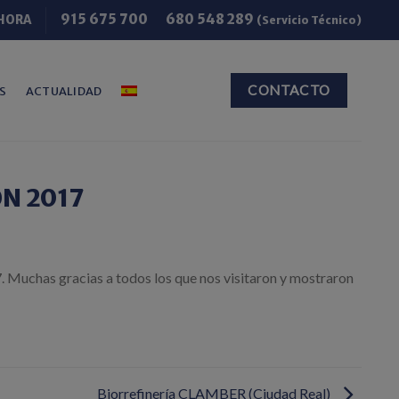
915 675 700
680 548 289
HORA
(Servicio Técnico)
CONTACTO
S
ACTUALIDAD
ON 2017
7. Muchas gracias a todos los que nos visitaron y mostraron
Biorrefinería CLAMBER (Ciudad Real)