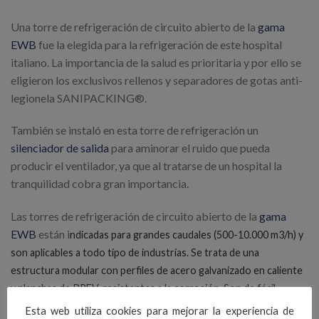
Una torre de refrigeración de circuito abierto de la
gama
EWB
fue la elegida para la refrigeración de este hospital
italiano. La importancia de la salud es prioritaria y por ello se
eligieron los exclusivos rellenos y separadores de gotas anti-
legionela SANIPACKING®.
También se instaló en esta torre de refrigeración un
silenciador de salida
para aminorar el ruido que pueda
producir el ventilador, ya que al tratarse de un hospital la
tranquilidad cobra gran importancia.
Las torres de refrigeración de circuito abierto de la
gama
EWB
están i
ndicadas para grandes caudales (500-10.000 m3/h) y
son aplicables a
todo tipo de industrias
. Se trata de una
e
structura modular con perfiles de acero galvanizado en caliente
y planchas de PRFV, r
esistentes a la corrosión. Son de f
ácil
mantenimiento y larga vida útil.
Esta web utiliza cookies para mejorar la experiencia de