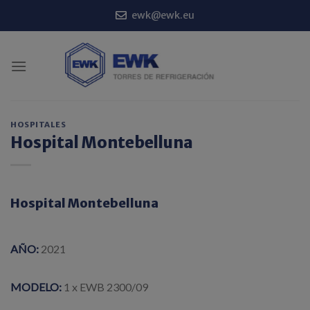
Saltar
ewk@ewk.eu
al
contenido
HOSPITALES
Hospital Montebelluna
Hospital Montebelluna
AÑO:
2021
MODELO:
1 x EWB 2300/09