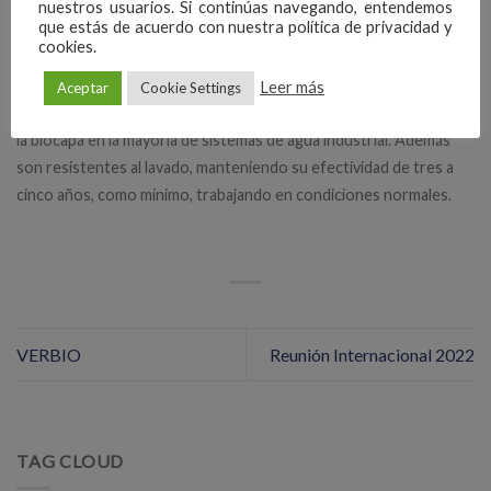
nuestros usuarios. Si continúas navegando, entendemos
que estás de acuerdo con nuestra política de privacidad y
Los rellenos y separadores SANIPACKING® tienen la capacidad
cookies.
de impedir el crecimiento de legionela y otras bacterias en su
superficie, ya que consiguen la total inhibición de la Pseudomonas
Leer más
Aceptar
Cookie Settings
aeruginosa, la cual representa el componente más importante de
la biocapa en la mayoría de sistemas de agua industrial. Además
son resistentes al lavado, manteniendo su efectividad de tres a
cinco años, como mínimo, trabajando en condiciones normales.
VERBIO
Reunión Internacional 2022
TAG CLOUD