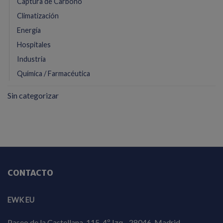
Captura de Carbono
Climatización
Energía
Hospitales
Industria
Química / Farmacéutica
Sin categorizar
CONTACTO
EWK EU
Paseo de la Castellana, 115, 4º Izq - 28046-Madrid