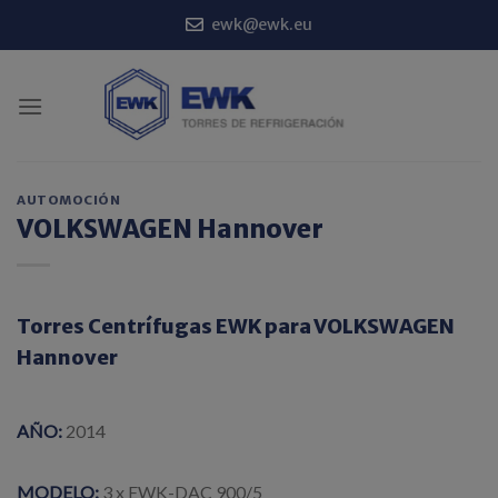
Saltar
ewk@ewk.eu
al
contenido
AUTOMOCIÓN
VOLKSWAGEN Hannover
Torres Centrífugas EWK para VOLKSWAGEN
Hannover
AÑO:
2014
MODELO:
3 x EWK-DAC 900/5