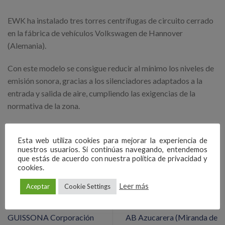
EWK ha instalado tres torres centrífugas de circuito cerrado
en la fábrica de vehículos Volkswagen de Hannover
(Alemania).
Con este modelo se consigue reducir al mínimo los niveles de
emisión sonora, gracias a los silenciadores adaptados a la
entrada y salida de aire, cumpliendo las exigencias de la
normativa de la zona.
Las torres fueron fabricadas en color gris, por elección del
Esta web utiliza cookies para mejorar la experiencia de
cliente, lo cual, conjuntamente con su diseño de baja altura,
nuestros usuarios. Si continúas navegando, entendemos
consigue que los equipos se integren estéticamente en el
que estás de acuerdo con nuestra política de privacidad y
entorno de la instalación.
cookies.
Leer más
Aceptar
Cookie Settings
GUISSONA Corporación
AB Azucarera (Miranda de